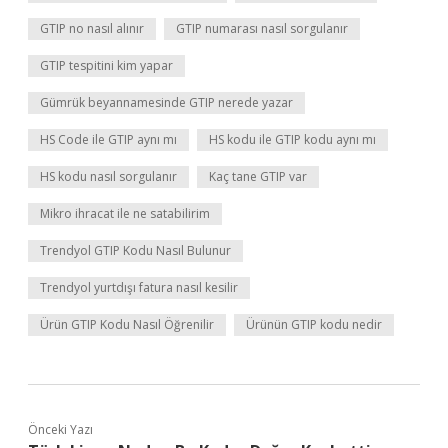
GTIP no nasıl alınır
GTIP numarası nasıl sorgulanır
GTIP tespitini kim yapar
Gümrük beyannamesinde GTIP nerede yazar
HS Code ile GTIP aynı mı
HS kodu ile GTIP kodu aynı mı
HS kodu nasıl sorgulanır
Kaç tane GTIP var
Mikro ihracat ile ne satabilirim
Trendyol GTIP Kodu Nasıl Bulunur
Trendyol yurtdışı fatura nasıl kesilir
Ürün GTIP Kodu Nasıl Öğrenilir
Ürünün GTIP kodu nedir
Önceki Yazı