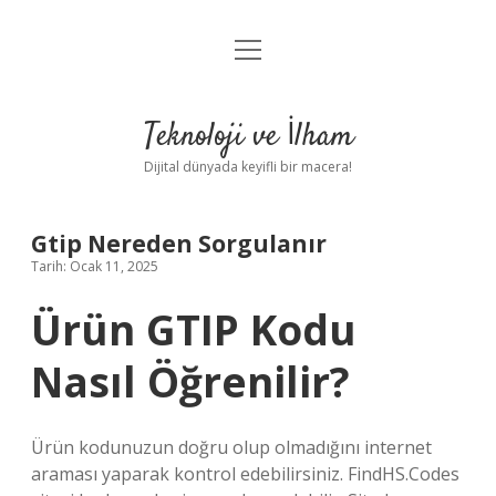
menüyü
Anasayfa
aç
Gizlilik Politikası
Teknoloji ve İlham
Yasal Uyarı
Dijital dünyada keyifli bir macera!
Hakkımızda
Gtip Nereden Sorgulanır
Tarih: Ocak 11, 2025
Ürün GTIP Kodu
Nasıl Öğrenilir?
Ürün kodunuzun doğru olup olmadığını internet
araması yaparak kontrol edebilirsiniz. FindHS.Codes