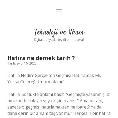
menüyü
Anasayfa
aç
Gizlilik Politikası
Teknoloji ve İlham
Yasal Uyarı
Dijital dünyada keyifli bir macera!
Hakkımızda
Hatıra ne demek tarih ?
Tarih: Eylül 16, 2025
Hatıra Nedir? Gerçekten Geçmişi Hatırlamak Mı,
Yoksa Geleceği Unutmak mı?
Hatıra. Sözlükte anlamı basit: “Geçmişte yaşanmış, iz
bırakan bir olayın veya kişinin anısı.” Ama bir anı,
sadece o geçmişi hatırlamaktan mı ibaret? Ya da
daha derin bir anlam taşıyor mu? Herkesin bir hatıra