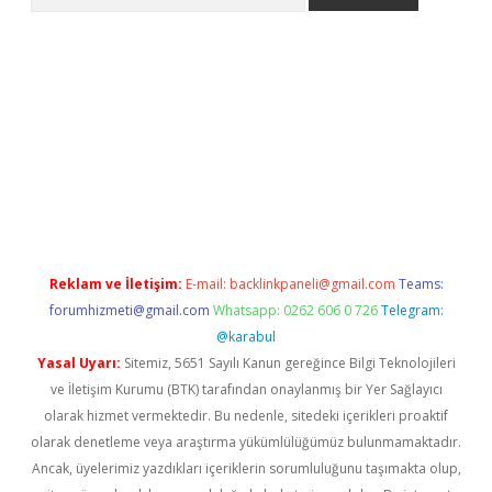
exper giriş
betexper giriş
Reklam ve İletişim:
E-mail:
backlinkpaneli@gmail.com
Teams:
forumhizmeti@gmail.com
Whatsapp: 0262 606 0 726
Telegram:
@karabul
Yasal Uyarı:
Sitemiz, 5651 Sayılı Kanun gereğince Bilgi Teknolojileri
ve İletişim Kurumu (BTK) tarafından onaylanmış bir Yer Sağlayıcı
olarak hizmet vermektedir. Bu nedenle, sitedeki içerikleri proaktif
olarak denetleme veya araştırma yükümlülüğümüz bulunmamaktadır.
Ancak, üyelerimiz yazdıkları içeriklerin sorumluluğunu taşımakta olup,