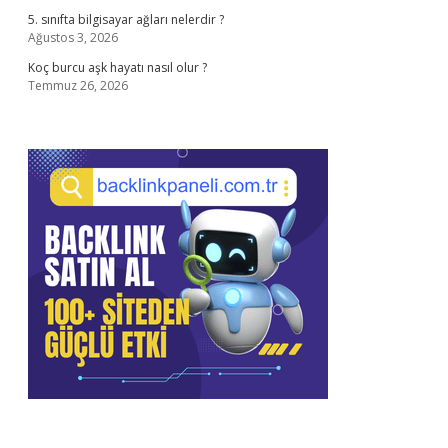
5. sınıfta bilgisayar ağları nelerdir ?
Ağustos 3, 2026
Koç burcu aşk hayatı nasıl olur ?
Temmuz 26, 2026