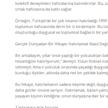
kolektif deneyimleri hafızalarına kazındırırlar. Bu,
ortak hafızasına da katkı sağlar.
Örneğin, Türkiye’de bir çok insanın hatırladığı 199
toplumun hafızasında derin bir iz bırakmıştır. Bu tür
oluşturduğu duygusal ve toplumsal bağların bir yan
Gerçek Dünyadan Bir Hikaye: Hatırlamak Nasıl Deği
Bir arkadaşım, yıllar önce yaptığı bir yolculuktan b
hissettiğimi hatırlıyorum,” demişti. Yolun fiziksel öz
silinmişti. Ama o yolculuk sırasında yaşadığı duygul
kurduğu ilişkiler, aklında daha net bir şekilde kalmışt
Bu hikaye, hatırlamanın sadece beyinle değil, duygula
daha gözler önüne seriyor. Hatırlamak, bazen yalnı
yaşayan kişinin kimliğine, onun dünyasına dair bir a
Tartışmaya Açık Sorular