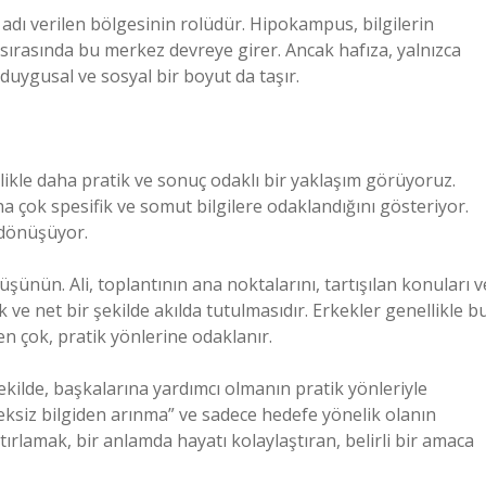
dı verilen bölgesinin rolüdür. Hipokampus, bilgilerin
ırasında bu merkez devreye girer. Ancak hafıza, yalnızca
duygusal ve sosyal bir boyut da taşır.
likle daha pratik ve sonuç odaklı bir yaklaşım görüyoruz.
a çok spesifik ve somut bilgilere odaklandığını gösteriyor.
e dönüşüyor.
düşünün. Ali, toplantının ana noktalarını, tartışılan konuları v
ik ve net bir şekilde akılda tutulmasıdır. Erkekler genellikle b
n çok, pratik yönlerine odaklanır.
şekilde, başkalarına yardımcı olmanın pratik yönleriyle
ereksiz bilgiden arınma” ve sadece hedefe yönelik olanın
ırlamak, bir anlamda hayatı kolaylaştıran, belirli bir amaca