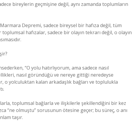
 sadece bireylerin geçmişine değil, aynı zamanda toplumların
9 Marmara Depremi, sadece bireysel bir hafıza değil, tüm
 toplumsal hafızalar, sadece bir olayın tekrarı değil, o olayın
sımasıdır.
şir?
ahsederken, “O yolu hatırlıyorum, ama sadece nasıl
ellikleri, nasıl göründüğü ve nereye gittiği neredeyse
ar, o yolculuktan kalan arkadaşlık bağları ve toplulukla
ı.
rla, toplumsal bağlarla ve ilişkilerle şekillendiğini bir kez
zca “ne olmuştu” sorusunun ötesine geçer; bu süreç, o anı
nlam taşır.