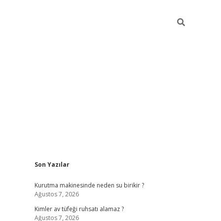
Sidebar
Son Yazılar
ilbet mobil giriş
betexper
Kurutma makinesinde neden su birikir ?
Ağustos 7, 2026
Kimler av tüfeği ruhsatı alamaz ?
Ağustos 7, 2026