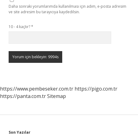
Daha sonraki yorumlarımda kullanılması için adım, e-posta adresim
ve site adresim bu tarayıcıya kaydedilsin.
10 - 4 kaçtır?
*
https://www.pembeseker.com.tr
https://pigo.com.tr
https://panta.com.tr
Sitemap
Sidebar
Son Yazılar