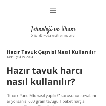
menüyü
Anasayfa
aç
Gizlilik Politikası
Teknoloji ve İlham
Yasal Uyarı
Dijital dünyada keyifli bir macera!
Hakkımızda
Hazır Tavuk Çeşnisi Nasıl Kullanılır
Tarih: Eylül 19, 2024
Hazır tavuk harcı
nasıl kullanılır?
“Knorr Pane Mix nasıl yapılır?” sorusunun cevabını
arıyorsanız, 600 gram tavuğu 1 paket harçla