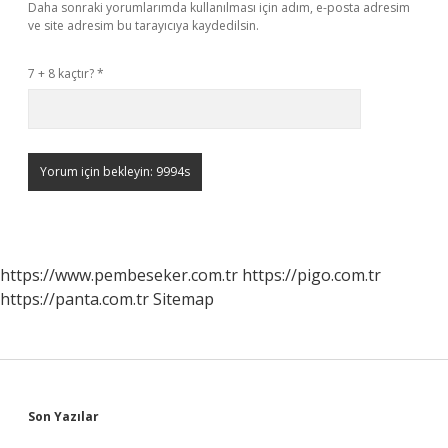
Daha sonraki yorumlarımda kullanılması için adım, e-posta adresim
ve site adresim bu tarayıcıya kaydedilsin.
7 + 8 kaçtır?
*
https://www.pembeseker.com.tr
https://pigo.com.tr
https://panta.com.tr
Sitemap
Sidebar
Son Yazılar