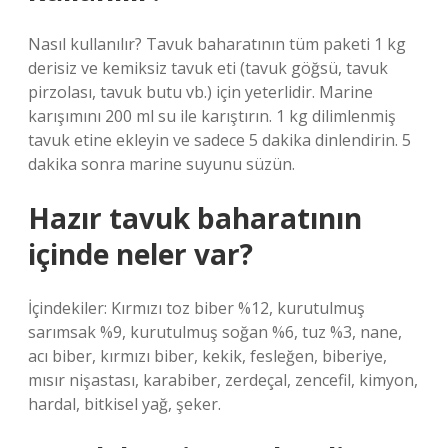
Nasıl kullanılır? Tavuk baharatının tüm paketi 1 kg
derisiz ve kemiksiz tavuk eti (tavuk göğsü, tavuk
pirzolası, tavuk butu vb.) için yeterlidir. Marine
karışımını 200 ml su ile karıştırın. 1 kg dilimlenmiş
tavuk etine ekleyin ve sadece 5 dakika dinlendirin. 5
dakika sonra marine suyunu süzün.
Hazır tavuk baharatının
içinde neler var?
İçindekiler: Kırmızı toz biber %12, kurutulmuş
sarımsak %9, kurutulmuş soğan %6, tuz %3, nane,
acı biber, kırmızı biber, kekik, fesleğen, biberiye,
mısır nişastası, karabiber, zerdeçal, zencefil, kimyon,
hardal, bitkisel yağ, şeker.