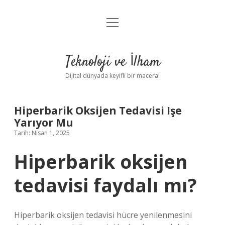
menüyü
Anasayfa
aç
Gizlilik Politikası
Teknoloji ve İlham
Yasal Uyarı
Dijital dünyada keyifli bir macera!
Hakkımızda
Hiperbarik Oksijen Tedavisi Işe
Yarıyor Mu
Tarih: Nisan 1, 2025
Hiperbarik oksijen
tedavisi faydalı mı?
Hiperbarik oksijen tedavisi hücre yenilenmesini