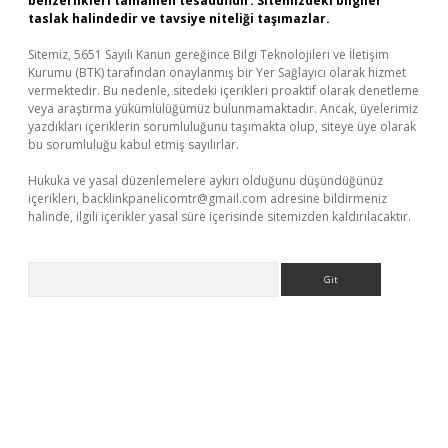
benzerlikleri tamamen tesadüfidir. Sitemizdeki bilgiler
taslak halindedir ve tavsiye niteliği taşımazlar.
Sitemiz, 5651 Sayılı Kanun gereğince Bilgi Teknolojileri ve İletişim
Kurumu (BTK) tarafından onaylanmış bir Yer Sağlayıcı olarak hizmet
vermektedir. Bu nedenle, sitedeki içerikleri proaktif olarak denetleme
veya araştırma yükümlülüğümüz bulunmamaktadır. Ancak, üyelerimiz
yazdıkları içeriklerin sorumluluğunu taşımakta olup, siteye üye olarak
bu sorumluluğu kabul etmiş sayılırlar.
Hukuka ve yasal düzenlemelere aykırı olduğunu düşündüğünüz
içerikleri,
backlinkpanelicomtr@gmail.com
adresine bildirmeniz
halinde, ilgili içerikler yasal süre içerisinde sitemizden kaldırılacaktır.
Arama
giriş
betexper giriş
betexper giriş