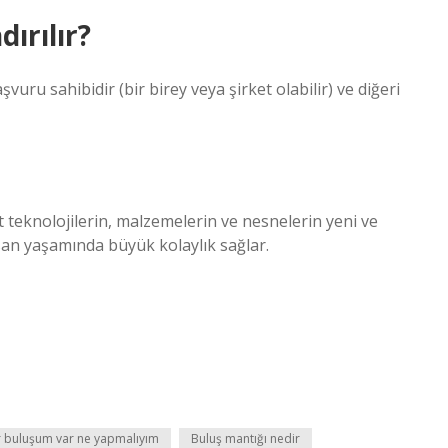
ırılır?
vuru sahibidir (bir birey veya şirket olabilir) ve diğeri
cut teknolojilerin, malzemelerin ve nesnelerin yeni ve
insan yaşamında büyük kolaylık sağlar.
r buluşum var ne yapmalıyım
Buluş mantığı nedir