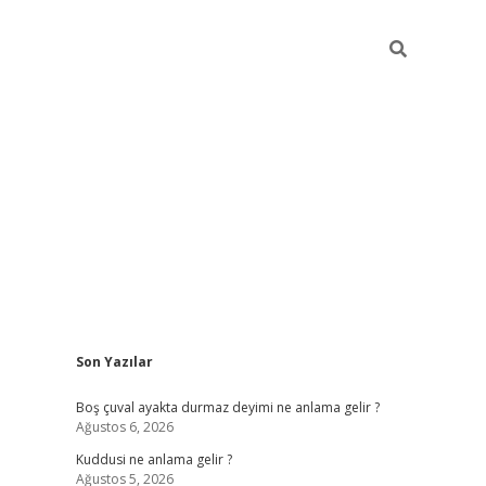
Sidebar
Son Yazılar
ilbet mobil giriş
betexper gi
Boş çuval ayakta durmaz deyimi ne anlama gelir ?
Ağustos 6, 2026
Kuddusi ne anlama gelir ?
Ağustos 5, 2026