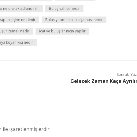
i ne olarak adlandırılır
Buluş sahibi nedir
yapan kişiye ne denir
Buluş yapmanın ilk aşaması nedir
uşun temeli nedir
İcat ve buluşlar niçin yapılır
aya koyan kişi nedir
Sonraki Yaz
Gelecek Zaman Kaça Ayrılı
*
ile işaretlenmişlerdir