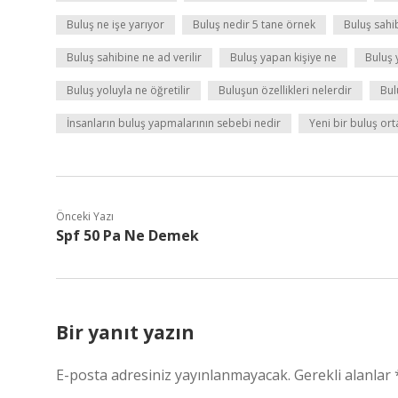
Buluş ne işe yarıyor
Buluş nedir 5 tane örnek
Buluş sahib
Buluş sahibine ne ad verilir
Buluş yapan kişiye ne
Buluş 
Buluş yoluyla ne öğretilir
Buluşun özellikleri nelerdir
Bul
İnsanların buluş yapmalarının sebebi nedir
Yeni bir buluş ort
Önceki Yazı
Spf 50 Pa Ne Demek
Bir yanıt yazın
E-posta adresiniz yayınlanmayacak.
Gerekli alanlar