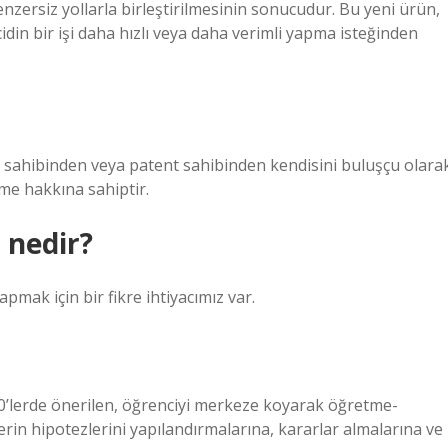
enzersiz yollarla birleştirilmesinin sonucudur. Bu yeni ürün,
cidin bir işi daha hızlı veya daha verimli yapma isteğinden
u sahibinden veya patent sahibinden kendisini buluşçu olara
eme hakkına sahiptir.
 nedir?
pmak için bir fikre ihtiyacımız var.
70’lerde önerilen, öğrenciyi merkeze koyarak öğretme-
rin hipotezlerini yapılandırmalarına, kararlar almalarına ve