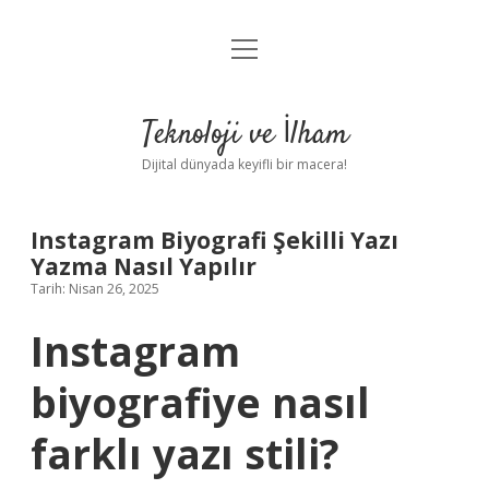
menüyü
Anasayfa
aç
Gizlilik Politikası
Teknoloji ve İlham
Yasal Uyarı
Dijital dünyada keyifli bir macera!
Hakkımızda
Instagram Biyografi Şekilli Yazı
Yazma Nasıl Yapılır
Tarih: Nisan 26, 2025
Instagram
biyografiye nasıl
farklı yazı stili?