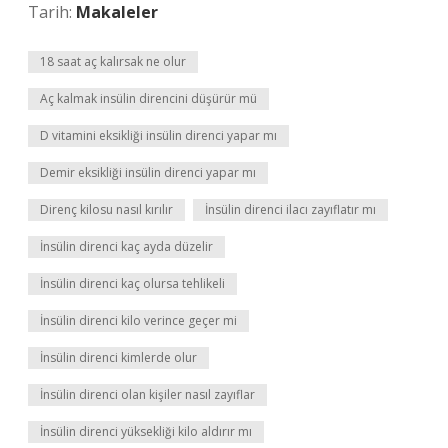
Tarih:
Makaleler
18 saat aç kalırsak ne olur
Aç kalmak insülin direncini düşürür mü
D vitamini eksikliği insülin direnci yapar mı
Demir eksikliği insülin direnci yapar mı
Direnç kilosu nasıl kırılır
İnsülin direnci ilacı zayıflatır mı
İnsülin direnci kaç ayda düzelir
İnsülin direnci kaç olursa tehlikeli
İnsülin direnci kilo verince geçer mi
İnsülin direnci kimlerde olur
İnsülin direnci olan kişiler nasıl zayıflar
İnsülin direnci yüksekliği kilo aldırır mı