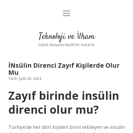
menüyü
Anasayfa
aç
Gizlilik Politikası
Teknoloji ve İlham
Yasal Uyarı
Dijital dünyada keyifli bir macera!
Hakkımızda
İNsülin Direnci Zayıf Kişilerde Olur
Mu
Tarih: Eylül 28, 2024
Zayıf birinde insülin
direnci olur mu?
Türkiye’de her dört kişiden birini etkileyen ve insülin