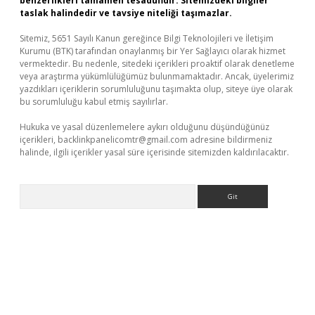
benzerlikleri tamamen tesadüfidir. Sitemizdeki bilgiler
taslak halindedir ve tavsiye niteliği taşımazlar.
Sitemiz, 5651 Sayılı Kanun gereğince Bilgi Teknolojileri ve İletişim
Kurumu (BTK) tarafından onaylanmış bir Yer Sağlayıcı olarak hizmet
vermektedir. Bu nedenle, sitedeki içerikleri proaktif olarak denetleme
veya araştırma yükümlülüğümüz bulunmamaktadır. Ancak, üyelerimiz
yazdıkları içeriklerin sorumluluğunu taşımakta olup, siteye üye olarak
bu sorumluluğu kabul etmiş sayılırlar.
Hukuka ve yasal düzenlemelere aykırı olduğunu düşündüğünüz
içerikleri,
backlinkpanelicomtr@gmail.com
adresine bildirmeniz
halinde, ilgili içerikler yasal süre içerisinde sitemizden kaldırılacaktır.
Arama
er giriş
betexper giriş