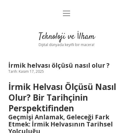
menüyü
Anasayfa
aç
Gizlilik Politikası
Teknoloji ve İlham
Yasal Uyarı
Dijital dünyada keyifli bir macera!
Hakkımızda
İrmik helvası ölçüsü nasıl olur ?
Tarih: Kasım 17, 2025
İrmik Helvası Ölçüsü Nasıl
Olur? Bir Tarihçinin
Perspektifinden
Geçmişi Anlamak, Geleceği Fark
Etmek: İrmik Helvasının Tarihsel
Yolculuğu