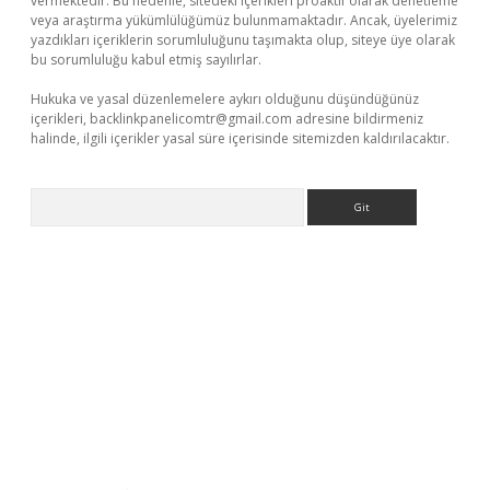
vermektedir. Bu nedenle, sitedeki içerikleri proaktif olarak denetleme
veya araştırma yükümlülüğümüz bulunmamaktadır. Ancak, üyelerimiz
yazdıkları içeriklerin sorumluluğunu taşımakta olup, siteye üye olarak
bu sorumluluğu kabul etmiş sayılırlar.
Hukuka ve yasal düzenlemelere aykırı olduğunu düşündüğünüz
içerikleri,
backlinkpanelicomtr@gmail.com
adresine bildirmeniz
halinde, ilgili içerikler yasal süre içerisinde sitemizden kaldırılacaktır.
Arama
exper giriş
betexper giriş