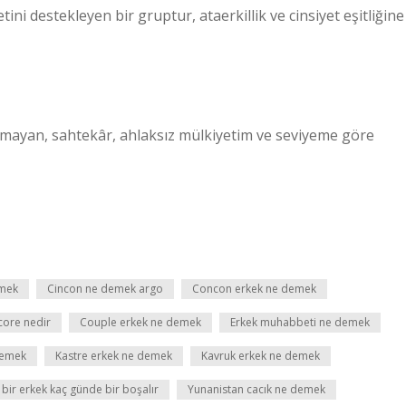
i destekleyen bir gruptur, ataerkillik ve cinsiyet eşitliğine
olmayan, sahtekâr, ahlaksız mülkiyetim ve seviyeme göre
emek
Cincon ne demek argo
Concon erkek ne demek
ore nedir
Couple erkek ne demek
Erkek muhabbeti ne demek
demek
Kastre erkek ne demek
Kavruk erkek ne demek
ı bir erkek kaç günde bir boşalır
Yunanistan cacık ne demek