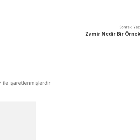
Sonraki Yaz
Zamir Nedir Bir Örne
*
ile işaretlenmişlerdir