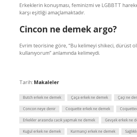
Erkeklerin konuşması, feminizmi ve LGBBTT hareketin
karşı eşitliği amaçlamaktadır.
Cincon ne demek argo?
Evrim teorisine göre, “Bu kelimeyi shikeci, dürüst 
kullanıyorum” anlamında kelimeydi.
Tarih:
Makaleler
Butch erkek ne demek
Çaça erkek ne demek
Çaçi ne d
Concon neye denir
Coquette erkek ne demek
Coquettec
Erkekler arasında cacık yapmak ne demek
Gevşek erkek ne 
Kuğul erkek ne demek
Kurmançi erkek ne demek
Sağlıkl