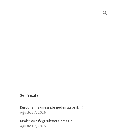
Sidebar
Son Yazılar
ilbet mobil giriş
betexper g
Kurutma makinesinde neden su birikir ?
Ağustos 7, 2026
Kimler av tüfeği ruhsatı alamaz ?
Ağustos 7, 2026