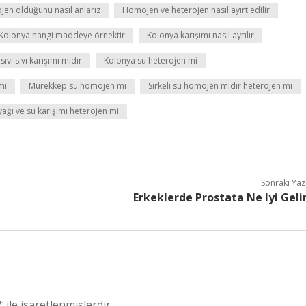
en olduğunu nasıl anlarız
Homojen ve heterojen nasıl ayırt edilir
Kolonya hangi maddeye örnektir
Kolonya karışımı nasıl ayrılır
ıvı sıvı karışımı mıdır
Kolonya su heterojen mi
mi
Mürekkep su homojen mi
Sirkeli su homojen midir heterojen mi
yağı ve su karışımı heterojen mi
Sonraki Yaz
Erkeklerde Prostata Ne Iyi Geli
*
ile işaretlenmişlerdir