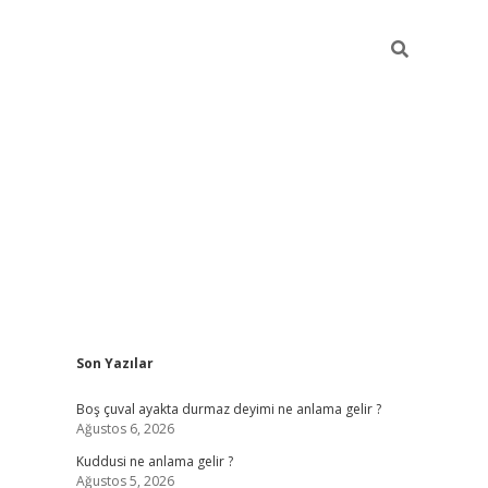
Sidebar
Son Yazılar
ilbet mobil giriş
betexper g
Boş çuval ayakta durmaz deyimi ne anlama gelir ?
Ağustos 6, 2026
Kuddusi ne anlama gelir ?
Ağustos 5, 2026