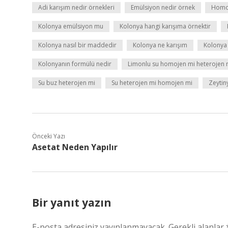
Adi karışım nedir örnekleri
Emülsiyon nedir örnek
Homoj
Kolonya emülsiyon mu
Kolonya hangi karışıma örnektir
Kolonya nasıl bir maddedir
Kolonya ne karışım
Kolonya s
Kolonyanın formülü nedir
Limonlu su homojen mi heterojen 
Su buz heterojen mi
Su heterojen mi homojen mi
Zeytin
Önceki Yazı
Asetat Neden Yapılır
Bir yanıt yazın
E-posta adresiniz yayınlanmayacak.
Gerekli alanlar