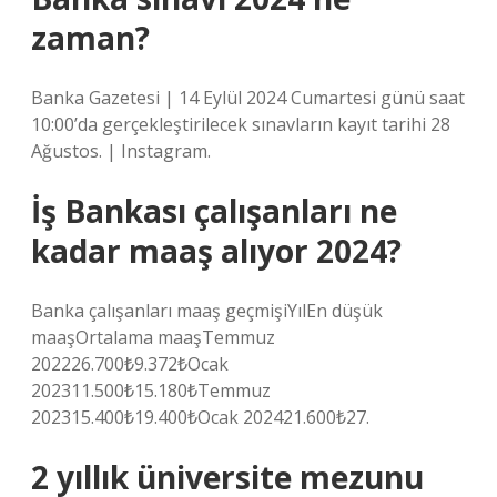
zaman?
Banka Gazetesi | 14 Eylül 2024 Cumartesi günü saat
10:00’da gerçekleştirilecek sınavların kayıt tarihi 28
Ağustos. | Instagram.
İş Bankası çalışanları ne
kadar maaş alıyor 2024?
Banka çalışanları maaş geçmişiYılEn düşük
maaşOrtalama maaşTemmuz
202226.700₺9.372₺Ocak
202311.500₺15.180₺Temmuz
202315.400₺19.400₺Ocak 202421.600₺27.
2 yıllık üniversite mezunu