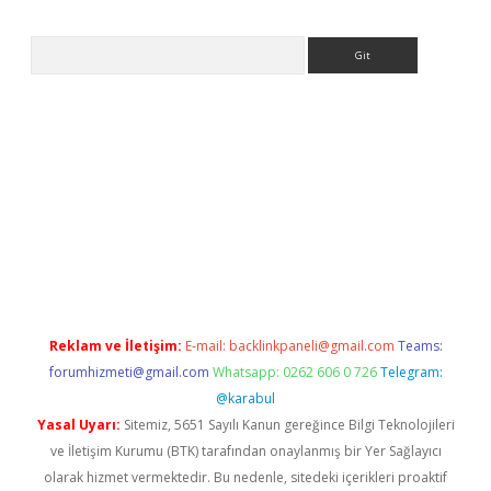
Arama
r giriş
betexper giriş
Reklam ve İletişim:
E-mail:
backlinkpaneli@gmail.com
Teams:
forumhizmeti@gmail.com
Whatsapp: 0262 606 0 726
Telegram:
@karabul
Yasal Uyarı:
Sitemiz, 5651 Sayılı Kanun gereğince Bilgi Teknolojileri
ve İletişim Kurumu (BTK) tarafından onaylanmış bir Yer Sağlayıcı
olarak hizmet vermektedir. Bu nedenle, sitedeki içerikleri proaktif