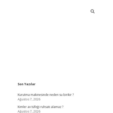
Sidebar
Son Yazılar
ilbet mobil giriş
betex
Kurutma makinesinde neden su birikir ?
Ağustos 7, 2026
Kimler av tüfeği ruhsatı alamaz ?
Ağustos 7, 2026