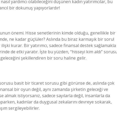
e nasıl yardımcı olabileceğini düşünen kadın yatırımcılar, bu
ncıl bir dokunuş yapıyorlardır!
unun önemi. Hisse senetlerinin kimde olduğu, genellikle bir
kimde, ne kadar güçlüler? Aslında bu biraz karmaşık bir soru!
ir ilişki kurar. Bir yatırımcı, sadece finansal destek sağlamakla
inde de etki yaratır. İşte bu yüzden, “hisseyi kim aldı” sorusu
geleceğini şekillendiren bir soru haline gelir.
sorusu basit bir ticaret sorusu gibi görünse de, aslında çok
finansal bir oyun değil, aynı zamanda şirketin geleceği ve
isse almak istiyorsanız, sadece sayılarla değil, insanlarla da
yaparken, kadınlar da duygusal zekalarını devreye sokarak,
şım sergileyebilirler.