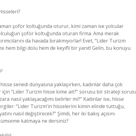
Hisseleri?
aman şoför koltuğunda oturur, kimi zaman ise yolcular
yolculuğun şoför koltuğunda oturan firma. Ama merak
ırımcılarını da havada bırakmıyorlar! Evet, “Lider Turizm
ize hem bilgi dolu hem de keyifli bir yanıt! Gelin, bu konuyu
şı
la hisse senedi dünyasına yaklaşırken, kadınlar daha çok
er için “Lider Turizm hisse kime ait?” sorusu bir strateji sorus
ara nasıl yaklaşacağımı belirler mi?” Kadınlar ise, hisse
iler: “Lider Turizm’in hisselerini kimin elinde tuttuğu,
tını nasıl değiştirecek?” Şimdi, her iki bakış açısını
ülümseme katmaya ne dersiniz?
bilir!