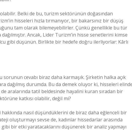
 olabilir. Belki de bu, turizm sektörünün doğasından
zm’in hisseleri hızla tırmanıyor, bir bakarsınız bir düşüş
uttuğunu tam olarak bilemeyebilirler. Çünkü genellikle bu tür
a dağılmıştır. Ancak, Lider Turizm’in hisse senetlerini kimse
cu gibi düşünün. Birlikte bir hedefe doğru ilerliyorlar: Kârlı
bu sorunun cevabı biraz daha karmaşık. Şirketin halka açık
ılara dağılmış durumda. Bu da demek oluyor ki, hisseleri elind
 de aralarında tatil beldesinde hayalini kuran sıradan bir
törüne katkısı olabilir, değil mi?
i hakkında nasıl düşündüklerini de biraz daha eğlenceli bir
rateji oluşturmayı sevse de, kadınlar hissedarlar arasında
 ne gibi bir etki yaratacaklarını düşünerek bir analiz yapmayı