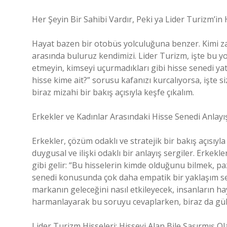
Her Şeyin Bir Sahibi Vardır, Peki ya Lider Turizm’in 
Hayat bazen bir otobüs yolculuğuna benzer. Kimi z
arasında buluruz kendimizi. Lider Turizm, işte bu 
etmeyin, kimseyi uçurmadıkları gibi hisse senedi yat
hisse kime ait?” sorusu kafanızı kurcalıyorsa, işte s
biraz mizahi bir bakış açısıyla keşfe çıkalım.
Erkekler ve Kadınlar Arasındaki Hisse Senedi Anlayı
Erkekler, çözüm odaklı ve stratejik bir bakış açısıy
duygusal ve ilişki odaklı bir anlayış sergiler. Erkekl
gibi gelir: “Bu hisselerin kimde olduğunu bilmek, paz
senedi konusunda çok daha empatik bir yaklaşım serg
markanın geleceğini nasıl etkileyecek, insanların haya
harmanlayarak bu soruyu cevaplarken, biraz da g
Lider Turizm Hisseleri: Hisseyi Alan Bile Şaşırmış Ola