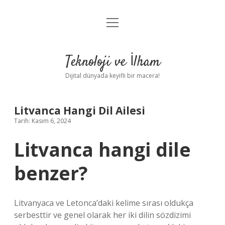
menüyü
Anasayfa
aç
Gizlilik Politikası
Teknoloji ve İlham
Yasal Uyarı
Dijital dünyada keyifli bir macera!
Hakkımızda
Litvanca Hangi Dil Ailesi
Tarih: Kasım 6, 2024
Litvanca hangi dile
benzer?
Litvanyaca ve Letonca’daki kelime sırası oldukça
serbesttir ve genel olarak her iki dilin sözdizimi