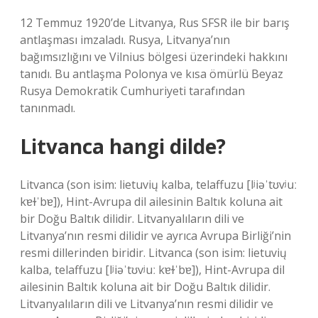
12 Temmuz 1920’de Litvanya, Rus SFSR ile bir barış
antlaşması imzaladı. Rusya, Litvanya’nın
bağımsızlığını ve Vilnius bölgesi üzerindeki hakkını
tanıdı. Bu antlaşma Polonya ve kısa ömürlü Beyaz
Rusya Demokratik Cumhuriyeti tarafından
tanınmadı.
Litvanca hangi dilde?
Litvanca (son isim: lietuvių kalba, telaffuzu [lʲiəˈtʊvʲuː
kɐɫˈbɐ]), Hint-Avrupa dil ailesinin Baltık koluna ait
bir Doğu Baltık dilidir. Litvanyalıların dili ve
Litvanya’nın resmi dilidir ve ayrıca Avrupa Birliği’nin
resmi dillerinden biridir. Litvanca (son isim: lietuvių
kalba, telaffuzu [lʲiəˈtʊvʲuː kɐɫˈbɐ]), Hint-Avrupa dil
ailesinin Baltık koluna ait bir Doğu Baltık dilidir.
Litvanyalıların dili ve Litvanya’nın resmi dilidir ve