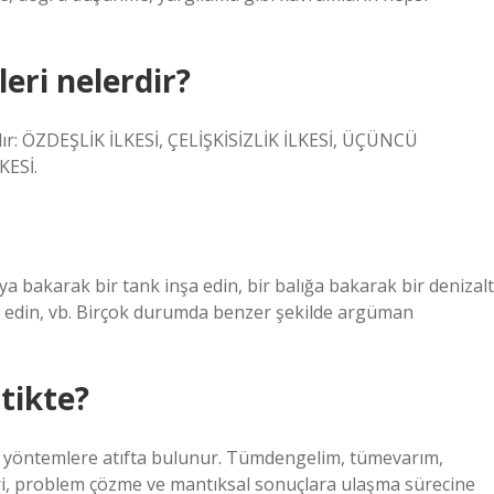
eri nelerdir?
rdır: ÖZDEŞLİK İLKESİ, ÇELİŞKİSİZLİK İLKESİ, ÜÇÜNCÜ
KESİ.
a bakarak bir tank inşa edin, bir balığa bakarak bir denizalt
şa edin, vb. Birçok durumda benzer şekilde argüman
tikte?
l yöntemlere atıfta bulunur. Tümdengelim, tümevarım,
i, problem çözme ve mantıksal sonuçlara ulaşma sürecine