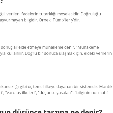
k?
l, verilen ifadelerin tutarlılığı meselesidir. Doğruluğu
şvurmayan bilgidir. Örnek: Tüm x’ler y’dir.
yeni sonuçlar elde etmeye muhakeme denir. “Muhakeme”
la kullanılır. Doğru bir sonuca ulaşmak için, eldeki verilerin
kansızlığı gibi üç temel ilkeye dayanan bir sistemdir. Mantık
ri”, “varoluş ilkeleri”, “düşünce yasaları”, “bilginin normatif
ygun düşünce tarzına ne denir?