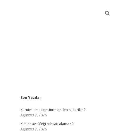
Sidebar
Son Yazılar
ilbet mobil giriş
betexper g
Kurutma makinesinde neden su birikir ?
Ağustos 7, 2026
Kimler av tüfeği ruhsatı alamaz ?
Ağustos 7, 2026