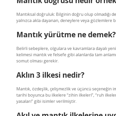
Mantık doğrusu nedir örne
Mantıksal doğruluk: Bilginin doğru olup olmadığı deği
yalnızca akla dayanan, deneylere veya gözlemlere ba
Mantık yürütme ne demek?
Belirli sebeplere, olgulara ve kavramlara dayalı 
kelimesi mantık ve felsefe gibi alanlarda tam anlamıy
somut olması gerekir.
Aklın 3 ilkesi nedir?
Mantık, özdeşlik, çelişmezlik ve üçüncü seçeneğin im
tarihi boyunca bu ilkelere “zihin ilkeleri”, “ruh ilkele
yasaları” gibi isimler verilmiştir.
Akıl ve mantık ilkelerine u