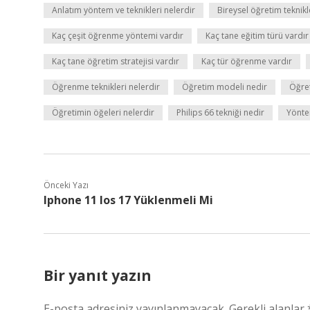
Anlatım yöntem ve teknikleri nelerdir
Bireysel öğretim teknikl
Kaç çeşit öğrenme yöntemi vardır
Kaç tane eğitim türü vardır
Kaç tane öğretim stratejisi vardır
Kaç tür öğrenme vardır
Öğrenme teknikleri nelerdir
Öğretim modeli nedir
Öğret
Öğretimin öğeleri nelerdir
Philips 66 tekniği nedir
Yönte
Önceki Yazı
Iphone 11 Ios 17 Yüklenmeli Mi
Bir yanıt yazın
E-posta adresiniz yayınlanmayacak.
Gerekli alanlar