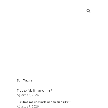
Sidebar
Son Yazılar
ilbet mobil giriş
betexper g
Trabzon’da liman var mı ?
Ağustos 8, 2026
Kurutma makinesinde neden su birikir ?
Ağustos 7, 2026