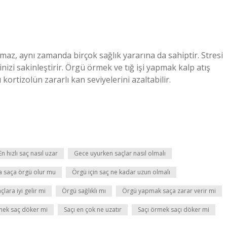
maz, aynı zamanda birçok sağlık yararına da sahiptir. Stresi
inizi sakinleştirir. Örgü örmek ve tığ işi yapmak kalp atış
kortizolün zararlı kan seviyelerini azaltabilir.
En hızlı saç nasıl uzar
Gece uyurken saçlar nasıl olmalı
a saça örgü olur mu
Örgü için saç ne kadar uzun olmalı
lara iyi gelir mi
Örgü sağlıklı mı
Örgü yapmak saça zarar verir mi
mek saç döker mi
Saçı en çok ne uzatır
Saçı örmek saçı döker mi