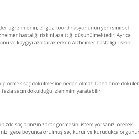
ikler öğrenmenin, el-göz koordinasyonunun yeni sinirsel
heimer hastalığı riskini azalttığı düşünülmektedir. Ayrıca
yonu ve kaygıyı azaltarak erken Alzheimer hastalığı riskini
oplayıp örmek saç dökülmesine neden olmaz. Daha önce döküle
 fazla saçın döküldüğü izlenimini yaratabilir.
inizde saçlarınızın zarar görmesini istemiyorsanız, örerek
seniz, gece boyunca örülmüş saç kurur ve kurudukça örgünü