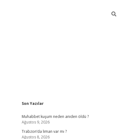
Sidebar
Son Yazılar
ilbet mobil giriş
betexper gi
Muhabbet kuşum neden aniden öldü ?
Ağustos 9, 2026
Trabzon’da liman var mı ?
Ağustos 8, 2026