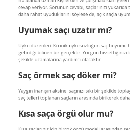
Bu alanda uzman kişilerden ve çalışmalardan gelen a
cevap veriyor. Sorunun cevabı, saçlarınızı yukarıda 
daha rahat uyuduklarını söylese de, açık saçla uyum
Uyumak saçı uzatır mı?
Uyku düzenleri: Kronik uykusuzluğun saç büyüme h
getirdiği bilinen bir gerçektir. Yorgun hissettiğinizde
şekilde uzamalarına yardımcı olacaktır.
Saç örmek saç döker mi?
Yaygın inanışın aksine, saçınızı sıkı bir şekilde t
saç telleri toplanan saçların arasında birikerek daha
Kısa saça örgü olur mu?
Kısa saçlarınız için birçok örgü modeli arasından seç