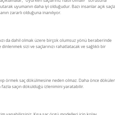
çıklamalar, “Uyurken saçlarınız nasıl olmalı?” sorusuna
tutarak uyumanın daha iyi olduğudur. Bazı insanlar açık saçl
anın zararlı olduğuna inanılıyor.
ızı da dahil olmak üzere birçok olumsuz yönü beraberinde
 dinlenmek sizi ve saçlarınızı rahatlatacak ve sağlıklı bir
oplayıp örmek saç dökülmesine neden olmaz. Daha önce döküle
 fazla saçın döküldüğü izlenimini yaratabilir.
im yapabilirsiniz. Kısa saç örgü modelleri için kolay