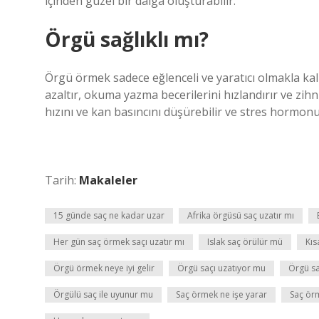
içinden güzel bir dalga oluşturabilir.
Örgü sağlıklı mı?
Örgü örmek sadece eğlenceli ve yaratıcı olmakla kal
azaltır, okuma yazma becerilerini hızlandırır ve zihn
hızını ve kan basıncını düşürebilir ve stres hormonu 
Tarih:
Makaleler
15 günde saç ne kadar uzar
Afrika örgüsü saç uzatır mı
Her gün saç örmek saçı uzatır mı
Islak saç örülür mü
Kıs
Örgü örmek neye iyi gelir
Örgü saçı uzatıyor mu
Örgü saç
Örgülü saç ile uyunur mu
Saç örmek ne işe yarar
Saç ör