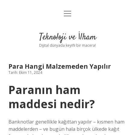
menüyü
Anasayfa
aç
Gizlilik Politikası
Teknoloji ve İlham
Yasal Uyarı
Dijital dünyada keyifli bir macera!
Hakkımızda
Para Hangi Malzemeden Yapılır
Tarih: Ekim 11, 2024
Paranın ham
maddesi nedir?
Banknotlar genellikle kağıttan yapılır – kısmen ham
maddelerden – ve bugün hala birçok ülkede kağıt