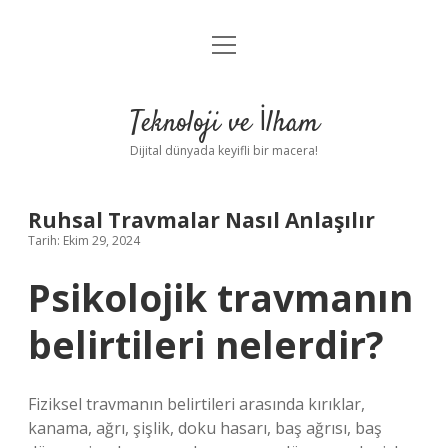
menüyü
Anasayfa
aç
Gizlilik Politikası
Teknoloji ve İlham
Yasal Uyarı
Dijital dünyada keyifli bir macera!
Hakkımızda
Ruhsal Travmalar Nasıl Anlaşılır
Tarih: Ekim 29, 2024
Psikolojik travmanın
belirtileri nelerdir?
Fiziksel travmanın belirtileri arasında kırıklar,
kanama, ağrı, şişlik, doku hasarı, baş ağrısı, baş