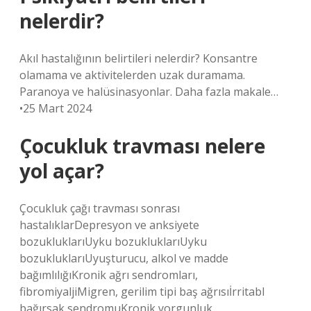
nelerdir?
Akıl hastalığının belirtileri nelerdir? Konsantre
olamama ve aktivitelerden uzak duramama.
Paranoya ve halüsinasyonlar. Daha fazla makale…
•25 Mart 2024
Çocukluk travması nelere
yol açar?
Çocukluk çağı travması sonrası
hastalıklarDepresyon ve anksiyete
bozukluklarıUyku bozukluklarıUyku
bozukluklarıUyuşturucu, alkol ve madde
bağımlılığıKronik ağrı sendromları,
fibromiyaljiMigren, gerilim tipi baş ağrısıİrritabl
bağırsak sendromuKronik yorgunluk