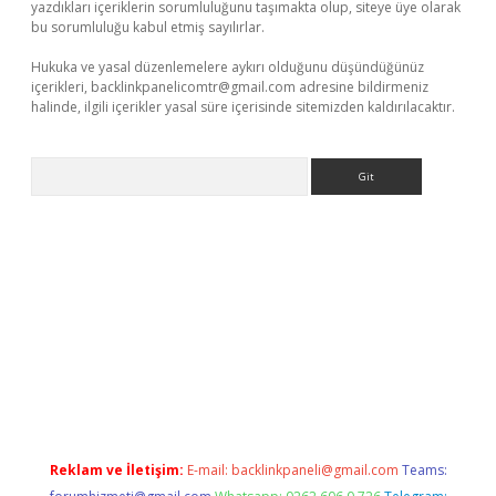
yazdıkları içeriklerin sorumluluğunu taşımakta olup, siteye üye olarak
bu sorumluluğu kabul etmiş sayılırlar.
Hukuka ve yasal düzenlemelere aykırı olduğunu düşündüğünüz
içerikleri,
backlinkpanelicomtr@gmail.com
adresine bildirmeniz
halinde, ilgili içerikler yasal süre içerisinde sitemizden kaldırılacaktır.
Arama
r giriş
betexper giriş
Reklam ve İletişim:
E-mail:
backlinkpaneli@gmail.com
Teams: