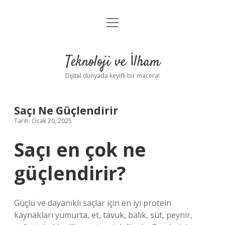
menüyü
Anasayfa
aç
Gizlilik Politikası
Teknoloji ve İlham
Yasal Uyarı
Dijital dünyada keyifli bir macera!
Hakkımızda
Saçı Ne Güçlendirir
Tarih: Ocak 20, 2025
Saçı en çok ne
güçlendirir?
Güçlü ve dayanıklı saçlar için en iyi protein
kaynakları yumurta, et, tavuk, balık, süt, peynir,