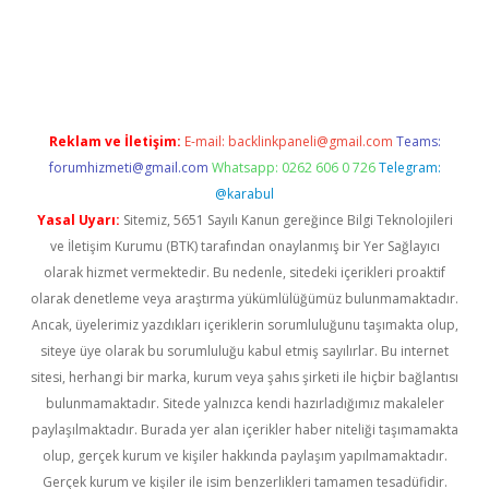
betexper giriş
Reklam ve İletişim:
E-mail:
backlinkpaneli@gmail.com
Teams:
forumhizmeti@gmail.com
Whatsapp: 0262 606 0 726
Telegram:
@karabul
Yasal Uyarı:
Sitemiz, 5651 Sayılı Kanun gereğince Bilgi Teknolojileri
ve İletişim Kurumu (BTK) tarafından onaylanmış bir Yer Sağlayıcı
olarak hizmet vermektedir. Bu nedenle, sitedeki içerikleri proaktif
olarak denetleme veya araştırma yükümlülüğümüz bulunmamaktadır.
Ancak, üyelerimiz yazdıkları içeriklerin sorumluluğunu taşımakta olup,
siteye üye olarak bu sorumluluğu kabul etmiş sayılırlar. Bu internet
sitesi, herhangi bir marka, kurum veya şahıs şirketi ile hiçbir bağlantısı
bulunmamaktadır. Sitede yalnızca kendi hazırladığımız makaleler
paylaşılmaktadır. Burada yer alan içerikler haber niteliği taşımamakta
olup, gerçek kurum ve kişiler hakkında paylaşım yapılmamaktadır.
Gerçek kurum ve kişiler ile isim benzerlikleri tamamen tesadüfidir.