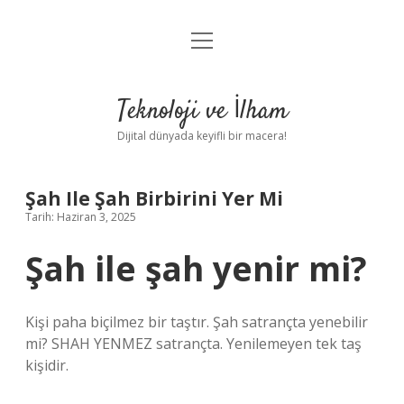
menüyü
Anasayfa
aç
Gizlilik Politikası
Teknoloji ve İlham
Yasal Uyarı
Dijital dünyada keyifli bir macera!
Hakkımızda
Şah Ile Şah Birbirini Yer Mi
Tarih: Haziran 3, 2025
Şah ile şah yenir mi?
Kişi paha biçilmez bir taştır. Şah satrançta yenebilir
mi? SHAH YENMEZ satrançta. Yenilemeyen tek taş
kişidir.