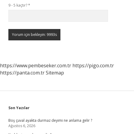
9 - 5 kaçtır?
*
https://www.pembeseker.com.tr
https://pigo.com.tr
https://panta.com.tr
Sitemap
Sidebar
Son Yazılar
Boş çuval ayakta durmaz deyimi ne anlama gelir ?
Ağustos 6, 2026