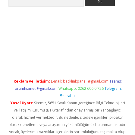
xper giriş
betexper giriş
Reklam ve İletişim:
E-mail:
backlinkpaneli@gmail.com
Teams:
forumhizmeti@gmail.com
Whatsapp: 0262 606 0 726
Telegram:
@karabul
Yasal Uyarı:
Sitemiz, 5651 Sayılı Kanun gereğince Bilgi Teknolojileri
ve İletişim Kurumu (BTK) tarafından onaylanmış bir Yer Sağlayıcı
olarak hizmet vermektedir. Bu nedenle, sitedeki içerikleri proaktif
olarak denetleme veya araştırma yükümlülüğümüz bulunmamaktadır.
Ancak, üyelerimiz yazdıkları içeriklerin sorumluluğunu taşımakta olup,