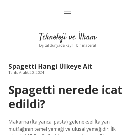
menüyü
Anasayfa
aç
Gizlilik Politikası
Teknoloji ve İlham
Yasal Uyarı
Dijital dünyada keyifli bir macera!
Hakkımızda
Spagetti Hangi Ülkeye Ait
Tarih: Aralık 20, 2024
Spagetti nerede icat
edildi?
Makarna (İtalyanca: pasta) geleneksel İtalyan
mutfağının temel yemeği ve ulusal yemeğidir. İlk