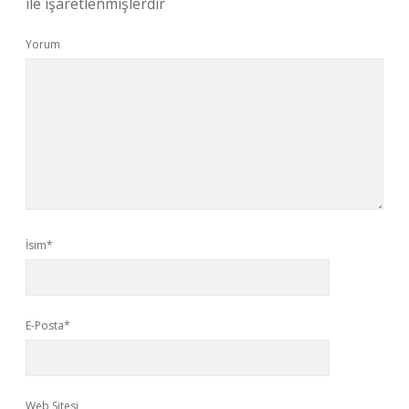
ile işaretlenmişlerdir
Yorum
İsim*
E-Posta*
Web Sitesi