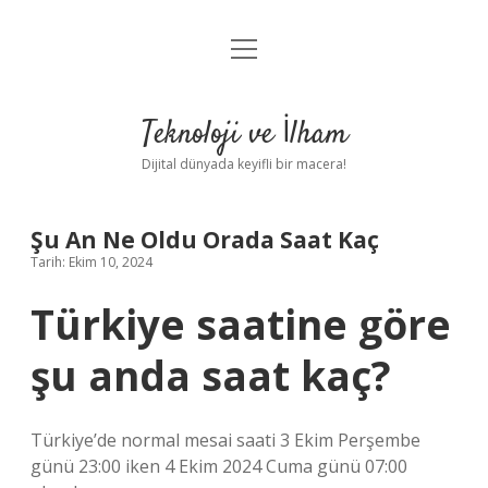
menüyü
Anasayfa
aç
Gizlilik Politikası
Teknoloji ve İlham
Yasal Uyarı
Dijital dünyada keyifli bir macera!
Hakkımızda
Şu An Ne Oldu Orada Saat Kaç
Tarih: Ekim 10, 2024
Türkiye saatine göre
şu anda saat kaç?
Türkiye’de normal mesai saati 3 Ekim Perşembe
günü 23:00 iken 4 Ekim 2024 Cuma günü 07:00