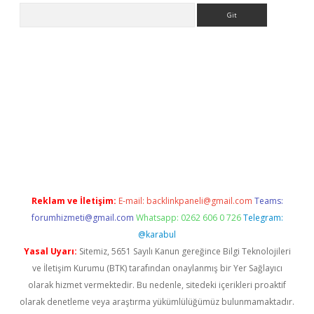
Arama
giriş
betexper giriş
Reklam ve İletişim:
E-mail:
backlinkpaneli@gmail.com
Teams:
forumhizmeti@gmail.com
Whatsapp: 0262 606 0 726
Telegram:
@karabul
Yasal Uyarı:
Sitemiz, 5651 Sayılı Kanun gereğince Bilgi Teknolojileri
ve İletişim Kurumu (BTK) tarafından onaylanmış bir Yer Sağlayıcı
olarak hizmet vermektedir. Bu nedenle, sitedeki içerikleri proaktif
olarak denetleme veya araştırma yükümlülüğümüz bulunmamaktadır.