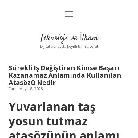
menüyü
Anasayfa
aç
Gizlilik Politikası
Teknoloji ve İlham
Yasal Uyarı
Dijital dünyada keyifli bir macera!
Hakkımızda
Sürekli Iş Değiştiren Kimse Başarı
Kazanamaz Anlamında Kullanılan
Atasözü Nedir
Tarih: Mayıs 8, 2025
Yuvarlanan taş
yosun tutmaz
atasözünün anlamı