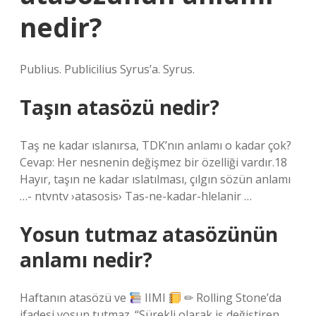
nedir?
Publius. Publicilius Syrus’a. Syrus.
Taşın atasözü nedir?
Taş ne kadar ıslanırsa, TDK’nın anlamı o kadar çok?
Cevap: Her nesnenin değişmez bir özelliği vardır.18
Hayır, taşın ne kadar ıslatılması, çılgın sözün anlamı
…- ntvntv ›atasosis› Tas-ne-kadar-hlelanir …
Yosun tutmaz atasözünün
anlamı nedir?
Haftanın atasözü ve
IIMI
✏ Rolling Stone’da
ifadesi yosun tutmaz. “Sürekli olarak iş değiştiren