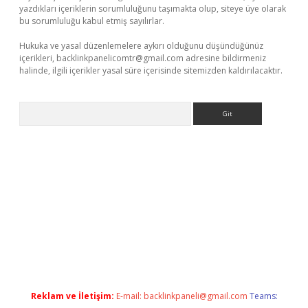
yazdıkları içeriklerin sorumluluğunu taşımakta olup, siteye üye olarak
bu sorumluluğu kabul etmiş sayılırlar.
Hukuka ve yasal düzenlemelere aykırı olduğunu düşündüğünüz
içerikleri,
backlinkpanelicomtr@gmail.com
adresine bildirmeniz
halinde, ilgili içerikler yasal süre içerisinde sitemizden kaldırılacaktır.
Arama
iş
betexper giriş
betexper giriş
Reklam ve İletişim:
E-mail:
backlinkpaneli@gmail.com
Teams: