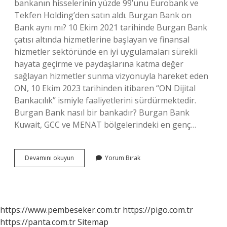
bankanın hisselerinin yüzde 99’unu Eurobank ve
Tekfen Holding’den satın aldı. Burgan Bank on
Bank aynı mı? 10 Ekim 2021 tarihinde Burgan Bank
çatısı altında hizmetlerine başlayan ve finansal
hizmetler sektöründe en iyi uygulamaları sürekli
hayata geçirme ve paydaşlarına katma değer
sağlayan hizmetler sunma vizyonuyla hareket eden
ON, 10 Ekim 2023 tarihinden itibaren “ON Dijital
Bankacılık” ismiyle faaliyetlerini sürdürmektedir.
Burgan Bank nasıl bir bankadır? Burgan Bank
Kuwait, GCC ve MENAT bölgelerindeki en genç…
Burgan
Devamını okuyun
Yorum Bırak
Bank
Türk
Bankası
Mı
https://www.pembeseker.com.tr
https://pigo.com.tr
https://panta.com.tr
Sitemap