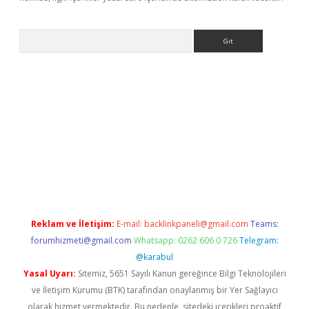
Arama
 giriş
betexper giriş
betexper giriş
Reklam ve İletişim:
E-mail:
backlinkpaneli@gmail.com
Teams:
forumhizmeti@gmail.com
Whatsapp: 0262 606 0 726
Telegram:
@karabul
Yasal Uyarı:
Sitemiz, 5651 Sayılı Kanun gereğince Bilgi Teknolojileri
ve İletişim Kurumu (BTK) tarafından onaylanmış bir Yer Sağlayıcı
olarak hizmet vermektedir. Bu nedenle, sitedeki içerikleri proaktif