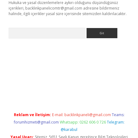
Hukuka ve yasal düzenlemelere aykırı olduğunu düşündüğünüz
içerikleri,
backlinkpanelicomtr@gmail.com
adresine bildirmeniz
halinde, ilgili içerikler yasal süre içerisinde sitemizden kaldırılacaktır.
Arama
 giriş
betexper giriş
betexper giriş
Reklam ve İletişim:
E-mail:
backlinkpaneli@gmail.com
Teams:
forumhizmeti@gmail.com
Whatsapp: 0262 606 0 726
Telegram:
@karabul
Yasal Uyarı:
Sitemiz, 5651 Sayılı Kanun gereğince Bilgi Teknolojileri