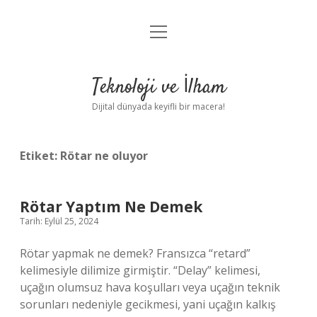
menüyü
Anasayfa
aç
Gizlilik Politikası
Teknoloji ve İlham
Yasal Uyarı
Dijital dünyada keyifli bir macera!
Hakkımızda
Etiket:
Rötar ne oluyor
Rötar Yaptım Ne Demek
Tarih: Eylül 25, 2024
Rötar yapmak ne demek? Fransızca “retard”
kelimesiyle dilimize girmiştir. “Delay” kelimesi,
uçağın olumsuz hava koşulları veya uçağın teknik
sorunları nedeniyle gecikmesi, yani uçağın kalkış