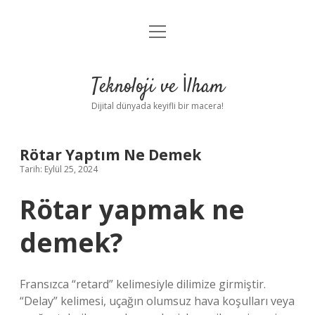
menüyü
Anasayfa
aç
Gizlilik Politikası
Teknoloji ve İlham
Yasal Uyarı
Dijital dünyada keyifli bir macera!
Hakkımızda
Rötar Yaptım Ne Demek
Tarih: Eylül 25, 2024
Rötar yapmak ne
demek?
Fransızca “retard” kelimesiyle dilimize girmiştir.
“Delay” kelimesi, uçağın olumsuz hava koşulları veya