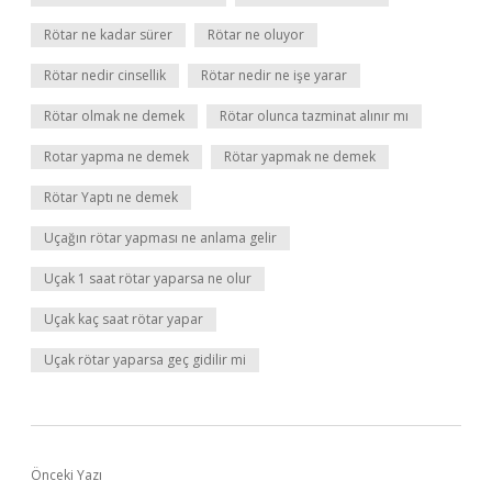
Rötar ne kadar sürer
Rötar ne oluyor
Rötar nedir cinsellik
Rötar nedir ne işe yarar
Rötar olmak ne demek
Rötar olunca tazminat alınır mı
Rotar yapma ne demek
Rötar yapmak ne demek
Rötar Yaptı ne demek
Uçağın rötar yapması ne anlama gelir
Uçak 1 saat rötar yaparsa ne olur
Uçak kaç saat rötar yapar
Uçak rötar yaparsa geç gidilir mi
Önceki Yazı