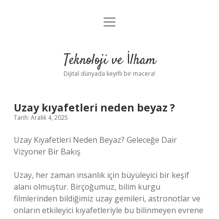
menüyü
Anasayfa
aç
Gizlilik Politikası
Teknoloji ve İlham
Yasal Uyarı
Dijital dünyada keyifli bir macera!
Hakkımızda
Uzay kıyafetleri neden beyaz ?
Tarih: Aralık 4, 2025
Uzay Kıyafetleri Neden Beyaz? Geleceğe Dair
Vizyoner Bir Bakış
Uzay, her zaman insanlık için büyüleyici bir keşif
alanı olmuştur. Birçoğumuz, bilim kurgu
filmlerinden bildiğimiz uzay gemileri, astronotlar ve
onların etkileyici kıyafetleriyle bu bilinmeyen evrene