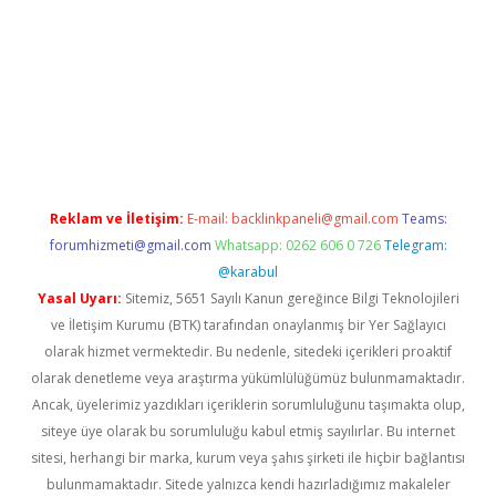
texper giriş
betexper giriş
Reklam ve İletişim:
E-mail:
backlinkpaneli@gmail.com
Teams:
forumhizmeti@gmail.com
Whatsapp: 0262 606 0 726
Telegram:
@karabul
Yasal Uyarı:
Sitemiz, 5651 Sayılı Kanun gereğince Bilgi Teknolojileri
ve İletişim Kurumu (BTK) tarafından onaylanmış bir Yer Sağlayıcı
olarak hizmet vermektedir. Bu nedenle, sitedeki içerikleri proaktif
olarak denetleme veya araştırma yükümlülüğümüz bulunmamaktadır.
Ancak, üyelerimiz yazdıkları içeriklerin sorumluluğunu taşımakta olup,
siteye üye olarak bu sorumluluğu kabul etmiş sayılırlar. Bu internet
sitesi, herhangi bir marka, kurum veya şahıs şirketi ile hiçbir bağlantısı
bulunmamaktadır. Sitede yalnızca kendi hazırladığımız makaleler