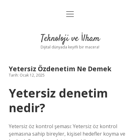
menüyü
Anasayfa
aç
Gizlilik Politikası
Teknoloji ve İlham
Yasal Uyarı
Dijital dünyada keyifli bir macera!
Hakkımızda
Yetersiz Özdenetim Ne Demek
Tarih: Ocak 12, 2025
Yetersiz denetim
nedir?
Yetersiz öz kontrol şeması: Yetersiz öz kontrol
şemasına sahip bireyler, kişisel hedefler koyma ve