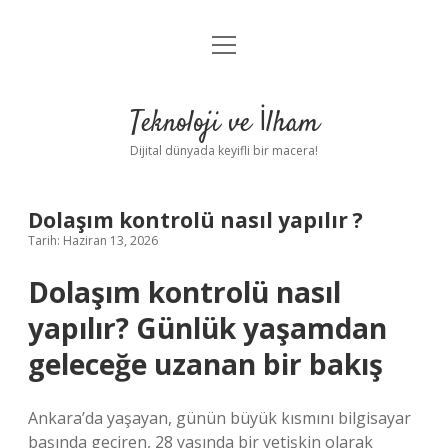
menüyü
Anasayfa
aç
Gizlilik Politikası
Teknoloji ve İlham
Yasal Uyarı
Dijital dünyada keyifli bir macera!
Hakkımızda
Dolaşım kontrolü nasıl yapılır ?
Tarih: Haziran 13, 2026
Dolaşım kontrolü nasıl
yapılır? Günlük yaşamdan
geleceğe uzanan bir bakış
Ankara’da yaşayan, günün büyük kısmını bilgisayar
başında geçiren, 28 yaşında bir yetişkin olarak