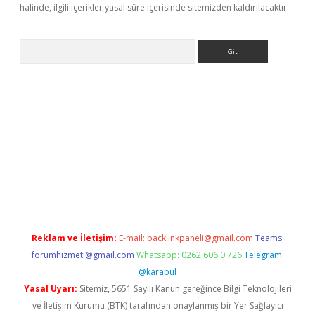
halinde, ilgili içerikler yasal süre içerisinde sitemizden kaldırılacaktır.
Arama
r giriş
betexper giriş
Reklam ve İletişim:
E-mail:
backlinkpaneli@gmail.com
Teams:
forumhizmeti@gmail.com
Whatsapp: 0262 606 0 726
Telegram:
@karabul
Yasal Uyarı:
Sitemiz, 5651 Sayılı Kanun gereğince Bilgi Teknolojileri
ve İletişim Kurumu (BTK) tarafından onaylanmış bir Yer Sağlayıcı