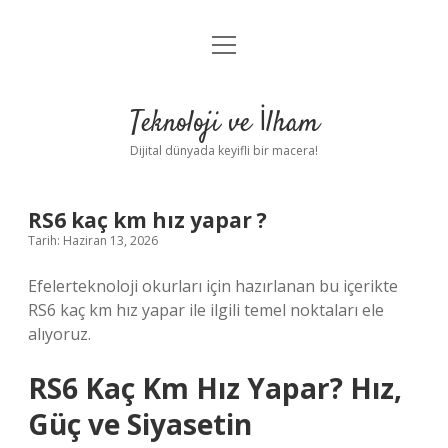
menüyü
Anasayfa
aç
Gizlilik Politikası
Teknoloji ve İlham
Yasal Uyarı
Dijital dünyada keyifli bir macera!
Hakkımızda
RS6 kaç km hız yapar ?
Tarih: Haziran 13, 2026
Efelerteknoloji okurları için hazırlanan bu içerikte
RS6 kaç km hız yapar ile ilgili temel noktaları ele
alıyoruz.
RS6 Kaç Km Hız Yapar? Hız,
Güç ve Siyasetin