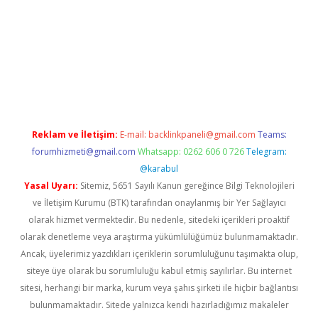
giriş
betexper giriş
Reklam ve İletişim:
E-mail:
backlinkpaneli@gmail.com
Teams:
forumhizmeti@gmail.com
Whatsapp: 0262 606 0 726
Telegram:
@karabul
Yasal Uyarı:
Sitemiz, 5651 Sayılı Kanun gereğince Bilgi Teknolojileri
ve İletişim Kurumu (BTK) tarafından onaylanmış bir Yer Sağlayıcı
olarak hizmet vermektedir. Bu nedenle, sitedeki içerikleri proaktif
olarak denetleme veya araştırma yükümlülüğümüz bulunmamaktadır.
Ancak, üyelerimiz yazdıkları içeriklerin sorumluluğunu taşımakta olup,
siteye üye olarak bu sorumluluğu kabul etmiş sayılırlar. Bu internet
sitesi, herhangi bir marka, kurum veya şahıs şirketi ile hiçbir bağlantısı
bulunmamaktadır. Sitede yalnızca kendi hazırladığımız makaleler