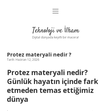
menüyü
Anasayfa
aç
Gizlilik Politikası
Teknoloji ve İlham
Yasal Uyarı
Dijital dünyada keyifli bir macera!
Hakkımızda
Protez materyali nedir ?
Tarih: Haziran 12, 2026
Protez materyali nedir?
Günlük hayatın içinde fark
etmeden temas ettiğimiz
dünya